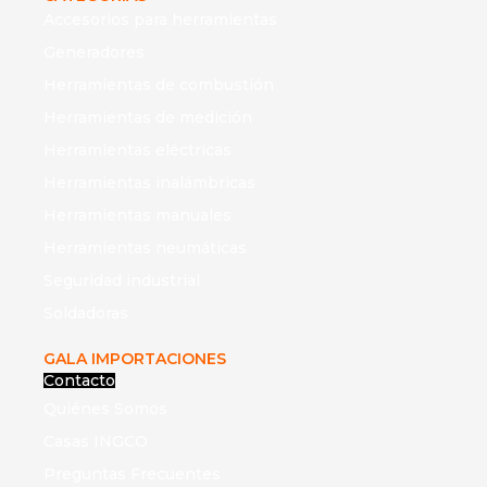
Accesorios para herramientas
Generadores
Herramientas de combustión
Herramientas de medición
Herramientas eléctricas
Herramientas inalámbricas
Herramientas manuales
Herramientas neumáticas
Seguridad industrial
Soldadoras
GALA IMPORTACIONES
Contacto
Quiénes Somos
Casas INGCO
Preguntas Frecuentes