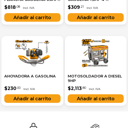
60KGS
1500L/MIN
$
818
$
309
.08
.21
AHOYADORA A GASOLINA
MOTOSOLDADOR A DIESEL
9HP
$
230
$
2,113
.00
.80