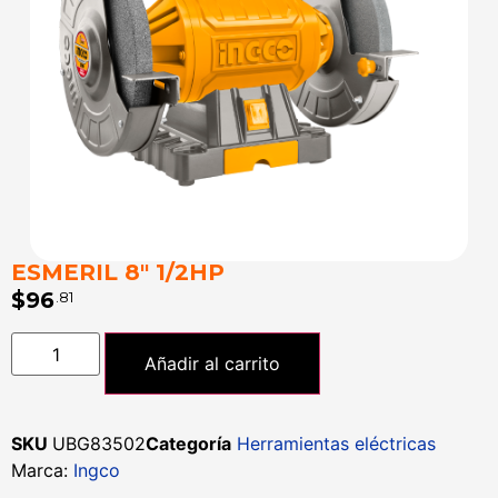
ESMERIL 8″ 1/2HP
$
96
.81
Añadir al carrito
SKU
UBG83502
Categoría
Herramientas eléctricas
Marca:
Ingco