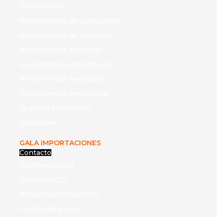
Generadores
Herramientas de combustión
Herramientas de medición
Herramientas eléctricas
Herramientas inalámbricas
Herramientas manuales
Herramientas neumáticas
Seguridad industrial
Soldadoras
GALA IMPORTACIONES
Contacto
Quiénes Somos
Casas INGCO
Preguntas Frecuentes
Política de Envíos