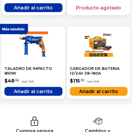
Más vendido
TALADRO DE IMPACTO
CARGADOR DE BATERIA
850W
12/24V 28-180A
$
48
$
115
.66
.90
Compra segura
Cambios y