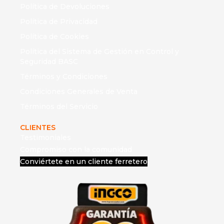
Política de Devoluciones
Política de Privacidad
Política de Cookies
Política del Sistema de Gestión en Control y
Seguridad BASC
Términos y Condiciones
Condiciones Generales de Venta
Términos del Servicio
CLIENTES
Testimoniales
Compromiso con la comunidad
Conviértete en un cliente ferretero