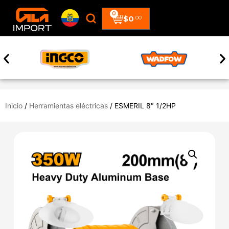
0
$
0
.00
Inicio
/
Herramientas eléctricas
/ ESMERIL 8″ 1/2HP