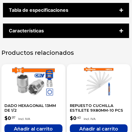
Tabla de especificaciones
Características
Productos relacionados
DADO HEXAGONAL 13MM
REPUESTO CUCHILLA
DE 1/2
ESTILETE 9X80MM-10 PCS
$
0
$
0
.97
.40