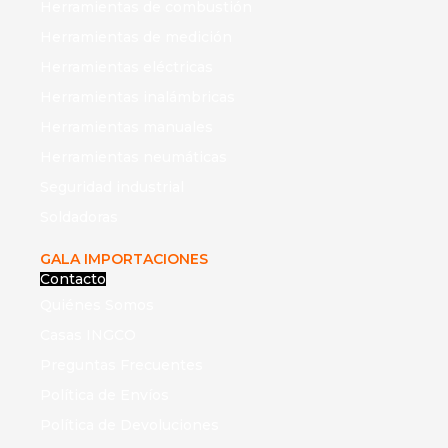
Herramientas de combustión
Herramientas de medición
Herramientas eléctricas
Herramientas inalámbricas
Herramientas manuales
Herramientas neumáticas
Seguridad industrial
Soldadoras
GALA IMPORTACIONES
Contacto
Quiénes Somos
Casas INGCO
Preguntas Frecuentes
Política de Envíos
Política de Devoluciones