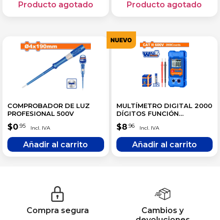
NUEVO
COMPROBADOR DE LUZ
MULTÍMETRO DIGITAL 2000
PROFESIONAL 500V
DÍGITOS FUNCIÓN
INTELIGENTE RANGO
$
0
$
8
.95
.96
AUTOMÁTICO
Compra segura
Cambios y
devoluciones