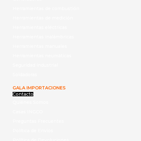
Herramientas de combustión
Herramientas de medición
Herramientas eléctricas
Herramientas inalámbricas
Herramientas manuales
Herramientas neumáticas
Seguridad industrial
Soldadoras
GALA IMPORTACIONES
Contacto
Quiénes Somos
Casas INGCO
Preguntas Frecuentes
Política de Envíos
Política de Devoluciones