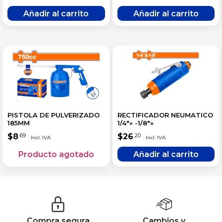
PISTOLA DE PULVERIZADO
RECTIFICADOR NEUMATICO
185MM
1/4″» -1/8″»
$
8
$
26
.69
.20
Compra segura
Cambios y