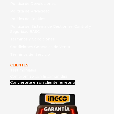
Política de Devoluciones
Política de Privacidad
Política de Cookies
Política del Sistema de Gestión en Control y
Seguridad BASC
Términos y Condiciones
Condiciones Generales de Venta
Términos del Servicio
CLIENTES
Testimoniales
Compromiso con la comunidad
Conviértete en un cliente ferretero