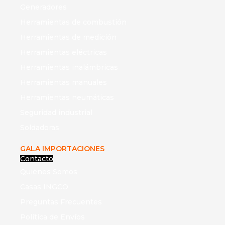
Generadores
Herramientas de combustión
Herramientas de medición
Herramientas eléctricas
Herramientas inalámbricas
Herramientas manuales
Herramientas neumáticas
Seguridad industrial
Soldadoras
GALA IMPORTACIONES
Contacto
Quiénes Somos
Casas INGCO
Preguntas Frecuentes
Política de Envíos