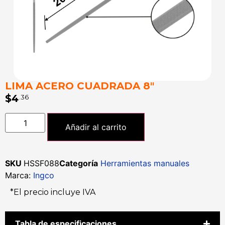
LIMA ACERO CUADRADA 8″
$
4
.36
Añadir al carrito
SKU
HSSF088
Categoría
Herramientas manuales
Marca:
Ingco
*El precio incluye IVA
Tabla de especificaciones