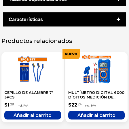
Características
Productos relacionados
NUEVO
CEPILLO DE ALAMBRE 7″
MULTÍMETRO DIGITAL 6000
3PCS
DÍGITOS MEDICIÓN DE
TEMPERATURA RANGO
$
1
$
22
.29
.24
AUTOMÁTICO