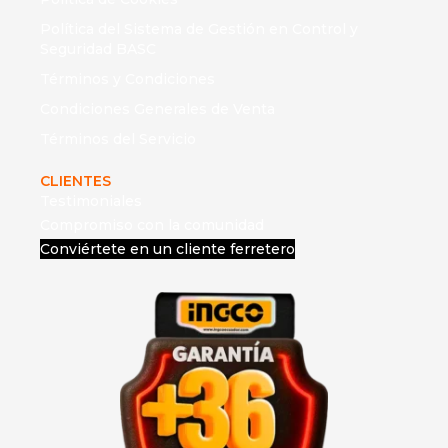
Política del Sistema de Gestión en Control y
Seguridad BASC
Términos y Condiciones
Condiciones Generales de Venta
Términos del Servicio
CLIENTES
Testimoniales
Compromiso con la comunidad
Conviértete en un cliente ferretero