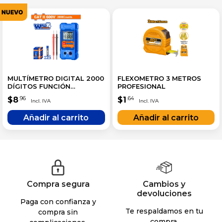
NUEVO
MULTÍMETRO DIGITAL 2000
FLEXOMETRO 3 METROS
DÍGITOS FUNCIÓN
PROFESIONAL
INTELIGENTE RANGO
$
8
$
1
.96
.64
AUTOMÁTICO
Compra segura
Cambios y
devoluciones
Paga con confianza y
Te respaldamos en tu
compra sin
compra.