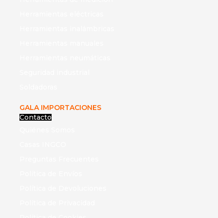
Herramientas eléctricas
Herramientas inalámbricas
Herramientas manuales
Herramientas neumáticas
Seguridad industrial
Soldadoras
GALA IMPORTACIONES
Contacto
Quiénes Somos
Casas INGCO
Preguntas Frecuentes
Política de Envíos
Política de Devoluciones
Política de Privacidad
Política de Cookies