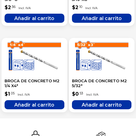
$
2
$
2
.36
.10
BROCA DE CONCRETO M2
BROCA DE CONCRETO M2
1/4 X4″
5/32″
$
1
$
0
.05
.53