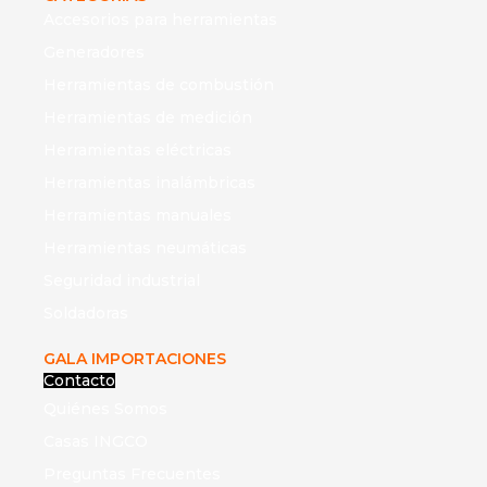
Accesorios para herramientas
Generadores
Herramientas de combustión
Herramientas de medición
Herramientas eléctricas
Herramientas inalámbricas
Herramientas manuales
Herramientas neumáticas
Seguridad industrial
Soldadoras
GALA IMPORTACIONES
Contacto
Quiénes Somos
Casas INGCO
Preguntas Frecuentes