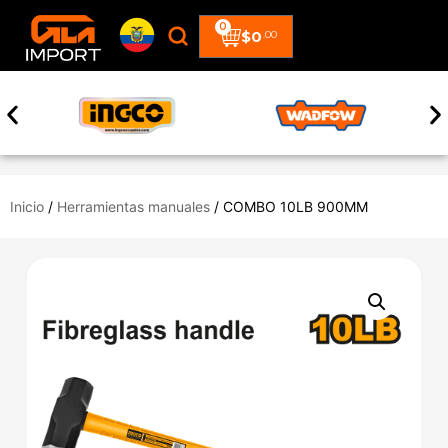
0
$
0
.00
Inicio
/
Herramientas manuales
/ COMBO 10LB 900MM