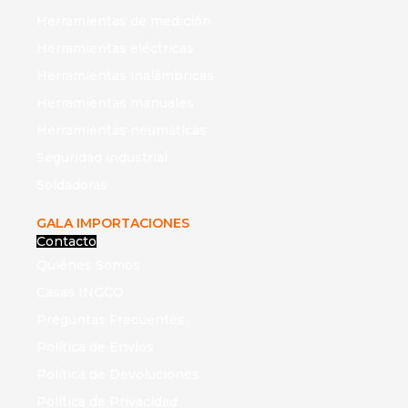
Herramientas de medición
Herramientas eléctricas
Herramientas inalámbricas
Herramientas manuales
Herramientas neumáticas
Seguridad industrial
Soldadoras
GALA IMPORTACIONES
Contacto
Quiénes Somos
Casas INGCO
Preguntas Frecuentes
Política de Envíos
Política de Devoluciones
Política de Privacidad