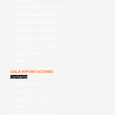
Herramientas de combustión
Herramientas de medición
Herramientas eléctricas
Herramientas inalámbricas
Herramientas manuales
Herramientas neumáticas
Seguridad industrial
Soldadoras
GALA IMPORTACIONES
Contacto
Quiénes Somos
Casas INGCO
Preguntas Frecuentes
Política de Envíos
Política de Devoluciones