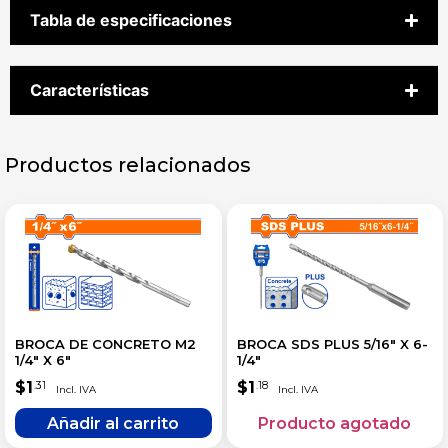
Tabla de especificaciones
Características
Productos relacionados
BROCA DE CONCRETO M2
BROCA SDS PLUS 5/16″ X 6-
1/4″ X 6″
1/4″
$
1
$
1
.31
.18