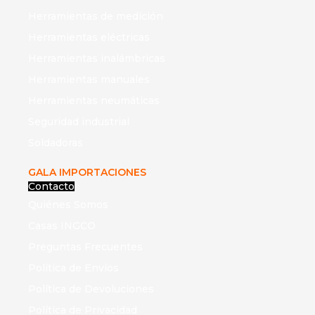
Herramientas de medición
Herramientas eléctricas
Herramientas inalámbricas
Herramientas manuales
Herramientas neumáticas
Seguridad industrial
Soldadoras
GALA IMPORTACIONES
Contacto
Quiénes Somos
Casas INGCO
Preguntas Frecuentes
Política de Envíos
Política de Devoluciones
Política de Privacidad