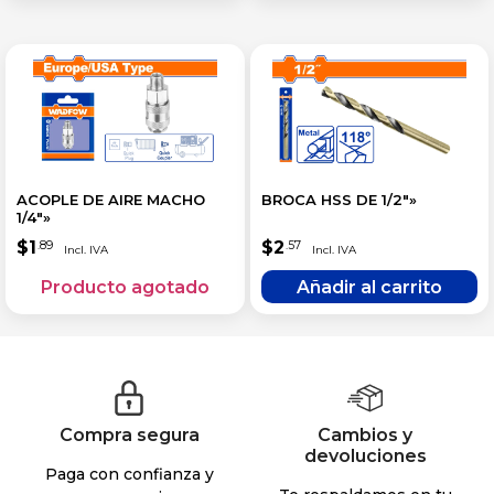
ACOPLE DE AIRE MACHO
BROCA HSS DE 1/2″»
1/4″»
$
1
$
2
.89
.57
Compra segura
Cambios y
devoluciones
Paga con confianza y