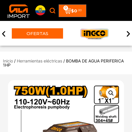
0
$
0
.00
ERTAS
Inicio
/
Herramientas eléctricas
/ BOMBA DE AGUA PERIFERICA
1HP