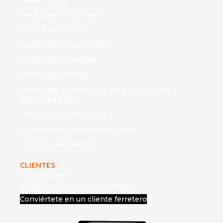
Casas INGCO
Preguntas Frecuentes
Política de Envíos
Política de Devoluciones
Política de Privacidad
Política de Cookies
Política del Sistema de Gestión en Control y
Seguridad BASC
Términos y Condiciones
Condiciones Generales de Venta
Términos del Servicio
CLIENTES
Testimoniales
Compromiso con la comunidad
Conviértete en un cliente ferretero