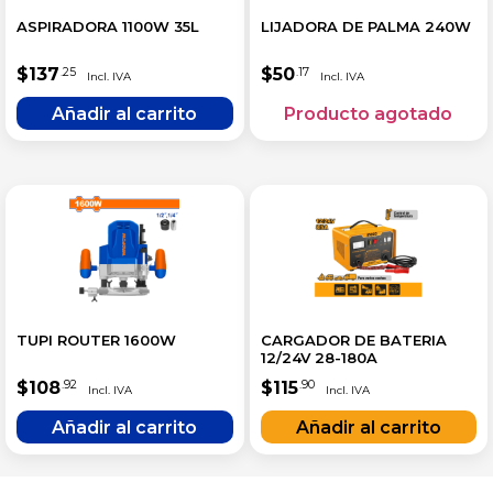
ASPIRADORA 1100W 35L
LIJADORA DE PALMA 240W
$
137
$
50
.25
.17
TUPI ROUTER 1600W
CARGADOR DE BATERIA
12/24V 28-180A
$
108
$
115
.92
.90