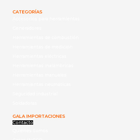
CATEGORÍAS
Accesorios para herramientas
Generadores
Herramientas de combustión
Herramientas de medición
Herramientas eléctricas
Herramientas inalámbricas
Herramientas manuales
Herramientas neumáticas
Seguridad industrial
Soldadoras
GALA IMPORTACIONES
Contacto
Quiénes Somos