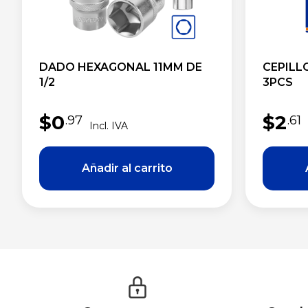
DADO HEXAGONAL 11MM DE
CEPILL
1/2
3PCS
$
0
$
2
.97
.61