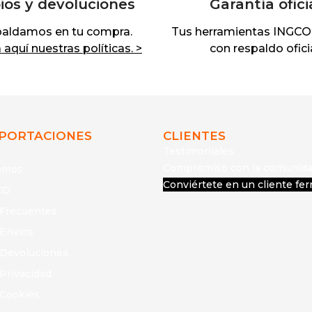
os y devoluciones
Garantía ofici
paldamos en tu compra.
Tus herramientas INGCO
aquí nuestras políticas. >
con respaldo oficia
MPORTACIONES
CLIENTES
Testimoniales
Compromiso con la comunid
omos
Conviértete en un cliente fer
CO
 Frecuentes
 Envíos
e Devoluciones
 Privacidad
 Cookies