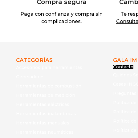
Compra segura
Cambi
Paga con confianza y compra sin
Te res
complicaciones.
Consulta 
CATEGORÍAS
GALA I
Contacto
Accesorios para herramientas
Quiénes S
Generadores
Casas ING
Herramientas de combustión
Preguntas
Herramientas de medición
Política de
Herramientas eléctricas
Política d
Herramientas inalámbricas
Política de
Herramientas manuales
Política de
Herramientas neumáticas