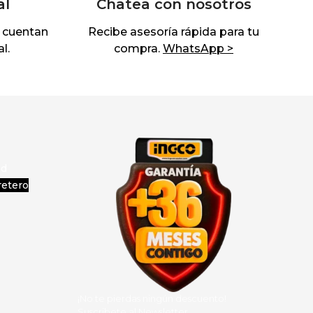
al
Chatea con nosotros
 cuentan
Recibe asesoría rápida para tu
l.
compra.
WhatsApp >
ad
retero
¡No te pierdas ningún descuento!
Suscribete al Newsletter