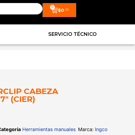
0
$
0
.00
SERVICIO TÉCNICO
IRCLIP CABEZA
7″ (CIER)
Categoría
Herramientas manuales
Marca:
Ingco