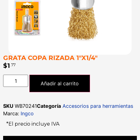
GRATA COPA RIZADA 1″X1/4″
$
1
.77
Añadir al carrito
SKU
WB70241
Categoría
Accesorios para herramientas
Marca:
Ingco
*El precio incluye IVA