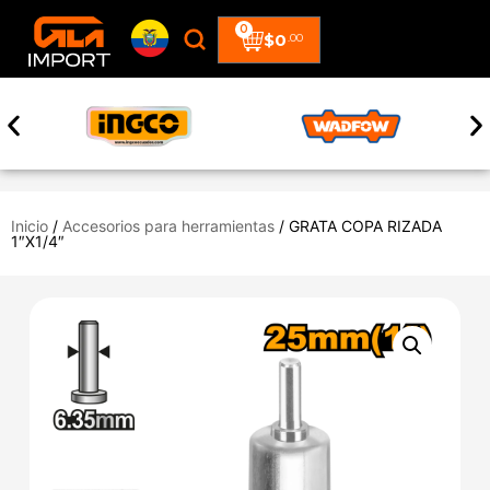
0
$
0
.00
Inicio
/
Accesorios para herramientas
/ GRATA COPA RIZADA
1″X1/4″