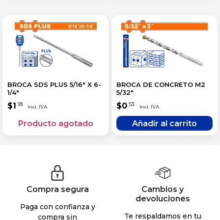
BROCA SDS PLUS 5/16″ X 6-
BROCA DE CONCRETO M2
1/4″
5/32″
$
1
$
0
.18
.53
Compra segura
Cambios y
devoluciones
Paga con confianza y
Te respaldamos en tu
compra sin