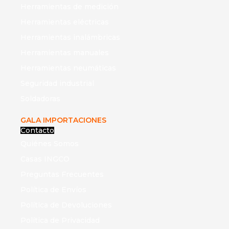
Herramientas de medición
Herramientas eléctricas
Herramientas inalámbricas
Herramientas manuales
Herramientas neumáticas
Seguridad industrial
Soldadoras
GALA IMPORTACIONES
Contacto
Quiénes Somos
Casas INGCO
Preguntas Frecuentes
Política de Envíos
Política de Devoluciones
Política de Privacidad