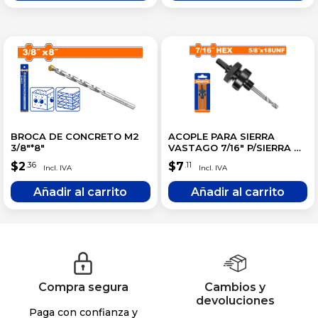
BROCA DE CONCRETO M2
ACOPLE PARA SIERRA
3/8″*8″
VASTAGO 7/16″ P/SIERRA DE
32MM A 210MM
$
2
$
7
.36
.11
Compra segura
Cambios y
devoluciones
Paga con confianza y