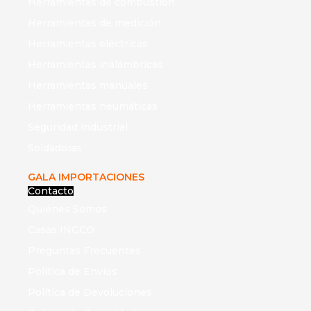
Herramientas de combustión
Herramientas de medición
Herramientas eléctricas
Herramientas inalámbricas
Herramientas manuales
Herramientas neumáticas
Seguridad industrial
Soldadoras
GALA IMPORTACIONES
Contacto
Quiénes Somos
Casas INGCO
Preguntas Frecuentes
Política de Envíos
Política de Devoluciones